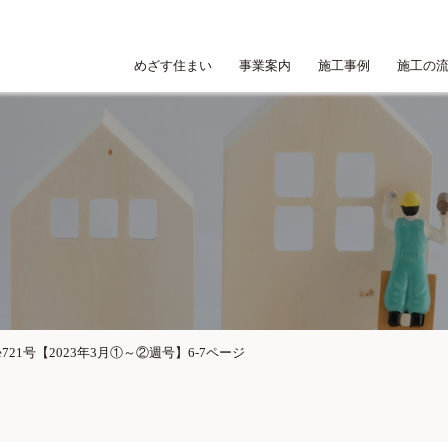
めざす住まい
事業案内
施工事例
施工の
le721号【2023年3月①～②週号】6-7ページ